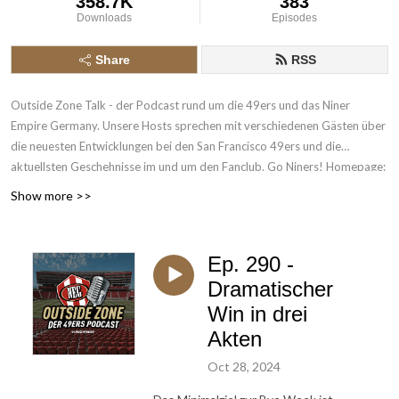
358.7K
383
Downloads
Episodes
Share
RSS
Outside Zone Talk - der Podcast rund um die 49ers und das Niner
Empire Germany. Unsere Hosts sprechen mit verschiedenen Gästen über
die neuesten Entwicklungen bei den San Francisco 49ers und die
aktuellsten Geschehnisse im und um den Fanclub. Go Niners! Homepage:
www.theninerempiregermany.de - Twitter:
Show more >>
www.twitter.com/49ersEmpireGER - Instagram:
www.instagram.com/49ersEmpireGER - Facebook:
www.facebook.com/49ersEmpireGER
Ep. 290 -
Dramatischer
Win in drei
Akten
Oct 28, 2024