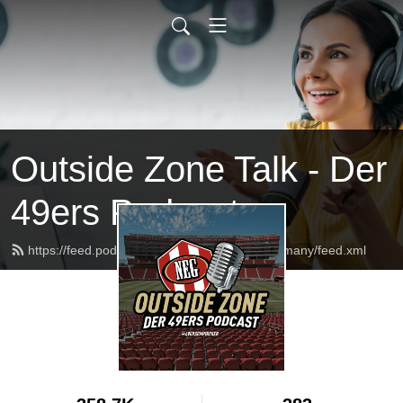
Outside Zone Talk - Der
49ers Podcast
https://feed.podbean.com/theninerempiregermany/feed.xml