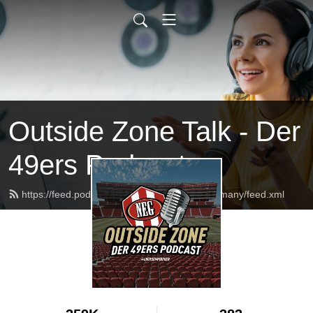
Outside Zone Talk - Der
49ers Podcast
https://feed.podbean.com/theninerempiregermany/feed.xml