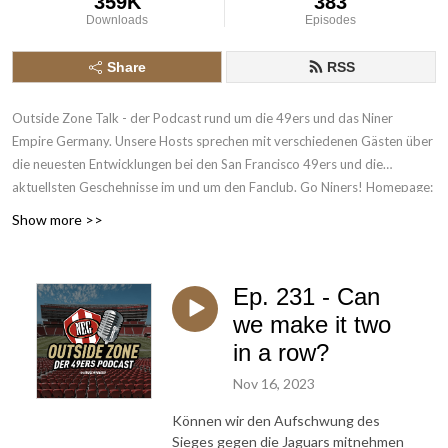
359K
383
Downloads
Episodes
Share
RSS
Outside Zone Talk - der Podcast rund um die 49ers und das Niner
Empire Germany. Unsere Hosts sprechen mit verschiedenen Gästen über
die neuesten Entwicklungen bei den San Francisco 49ers und die
aktuellsten Geschehnisse im und um den Fanclub. Go Niners! Homepage:
www.theninerempiregermany.de - Twitter:
Show more >>
www.twitter.com/49ersEmpireGER - Instagram:
www.instagram.com/49ersEmpireGER - Facebook:
www.facebook.com/49ersEmpireGER
Ep. 231 - Can
we make it two
in a row?
Nov 16, 2023
Können wir den Aufschwung des
Sieges gegen die Jaguars mitnehmen