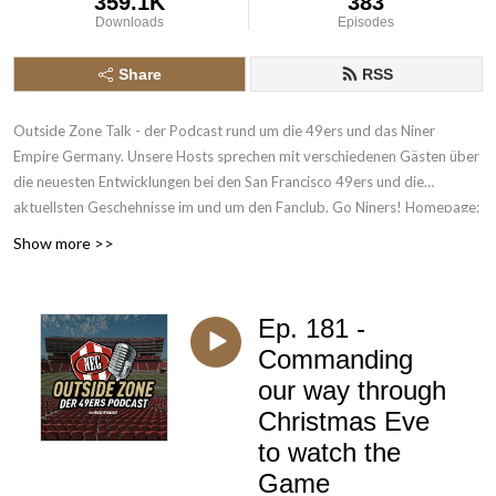
359.1K
383
Downloads
Episodes
Share
RSS
Outside Zone Talk - der Podcast rund um die 49ers und das Niner
Empire Germany. Unsere Hosts sprechen mit verschiedenen Gästen über
die neuesten Entwicklungen bei den San Francisco 49ers und die
aktuellsten Geschehnisse im und um den Fanclub. Go Niners! Homepage:
www.theninerempiregermany.de - Twitter:
Show more >>
www.twitter.com/49ersEmpireGER - Instagram:
www.instagram.com/49ersEmpireGER - Facebook:
www.facebook.com/49ersEmpireGER
Ep. 181 -
Commanding
our way through
Christmas Eve
to watch the
Game