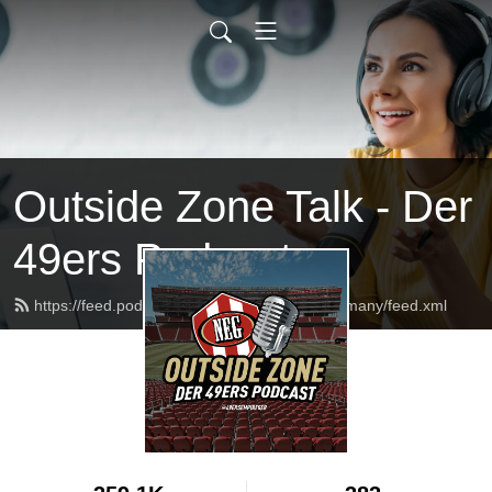
Outside Zone Talk - Der
49ers Podcast
https://feed.podbean.com/theninerempiregermany/feed.xml